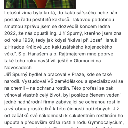
Letošní zima byla krutá, do kaktusářského nebe nám
poslala řadu pěstitelů kaktusů. Takovou podobnou
smutnou zprávu jsem se dozvěděl koncem ledna
2022, že nás opustil ing. Jiří Spurný, kterého jsem znal
od roku 1969, tedy jak kdysi říkával př. Josef Hanuš
z Hradce Králové „od kaktusářského kojeneckého
věku“. S p. Hanušem a p. Rajtmajerem mne poprvé
také toho roku navštívili ještě v Olomouci na
Novosadech.
Jiří Spurný bydlel a pracoval v Praze, kde se také
narodil. Vystudoval VŠ zemědělskou a specializoval se
na chemii – na ochranu rostlin. Této profesi se pak
věnoval vlastně celý život, byl posléze členem vedení
jedné nadnárodní firmy zabývající se ochranou rostlin
a výrobou prostředků k této činnosti potřebných. Již
od začátků své náklonnosti k sukulentním rostlinám ho
upoutala především krása rostlin rodu Gymnocalycium,