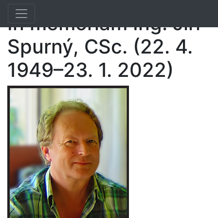
Toggle navigation
Previous
Nex
In memoriam Ing. Jiří
Spurný, CSc. (22. 4.
1949–23. 1. 2022)