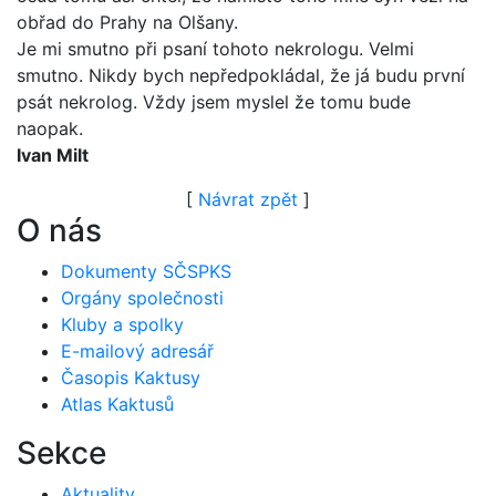
obřad do Prahy na Olšany.
Je mi smutno při psaní tohoto nekrologu. Velmi
smutno. Nikdy bych nepředpokládal, že já budu první
psát nekrolog. Vždy jsem myslel že tomu bude
naopak.
Ivan Milt
[
Návrat zpět
]
O nás
Dokumenty SČSPKS
Orgány společnosti
Kluby a spolky
E-mailový adresář
Časopis Kaktusy
Atlas Kaktusů
Sekce
Aktuality