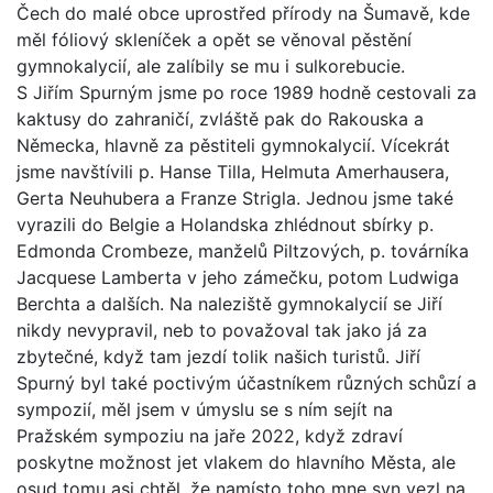
Čech do malé obce uprostřed přírody na Šumavě, kde
měl fóliový skleníček a opět se věnoval pěstění
gymnokalycií, ale zalíbily se mu i sulkorebucie.
S Jiřím Spurným jsme po roce 1989 hodně cestovali za
kaktusy do zahraničí, zvláště pak do Rakouska a
Německa, hlavně za pěstiteli gymnokalycií. Vícekrát
jsme navštívili p. Hanse Tilla, Helmuta Amerhausera,
Gerta Neuhubera a Franze Strigla. Jednou jsme také
vyrazili do Belgie a Holandska zhlédnout sbírky p.
Edmonda Crombeze, manželů Piltzových, p. továrníka
Jacquese Lamberta v jeho zámečku, potom Ludwiga
Berchta a dalších. Na naleziště gymnokalycií se Jiří
nikdy nevypravil, neb to považoval tak jako já za
zbytečné, když tam jezdí tolik našich turistů. Jiří
Spurný byl také poctivým účastníkem různých schůzí a
sympozií, měl jsem v úmyslu se s ním sejít na
Pražském sympoziu na jaře 2022, když zdraví
poskytne možnost jet vlakem do hlavního Města, ale
osud tomu asi chtěl, že namísto toho mne syn vezl na