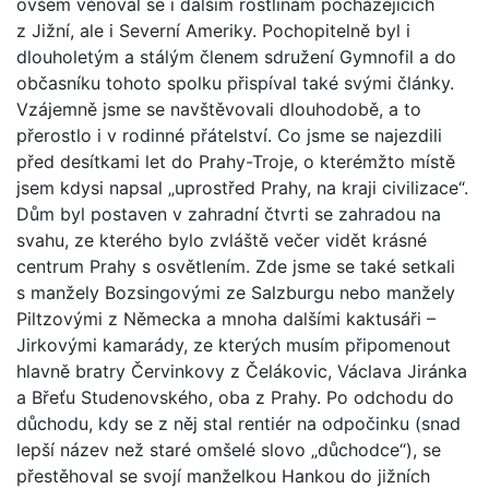
ovšem věnoval se i dalším rostlinám pocházejících
z Jižní, ale i Severní Ameriky. Pochopitelně byl i
dlouholetým a stálým členem sdružení Gymnofil a do
občasníku tohoto spolku přispíval také svými články.
Vzájemně jsme se navštěvovali dlouhodobě, a to
přerostlo i v rodinné přátelství. Co jsme se najezdili
před desítkami let do Prahy-Troje, o kterémžto místě
jsem kdysi napsal „uprostřed Prahy, na kraji civilizace“.
Dům byl postaven v zahradní čtvrti se zahradou na
svahu, ze kterého bylo zvláště večer vidět krásné
centrum Prahy s osvětlením. Zde jsme se také setkali
s manžely Bozsingovými ze Salzburgu nebo manžely
Piltzovými z Německa a mnoha dalšími kaktusáři –
Jirkovými kamarády, ze kterých musím připomenout
hlavně bratry Červinkovy z Čelákovic, Václava Jiránka
a Břeťu Studenovského, oba z Prahy. Po odchodu do
důchodu, kdy se z něj stal rentiér na odpočinku (snad
lepší název než staré omšelé slovo „důchodce“), se
přestěhoval se svojí manželkou Hankou do jižních