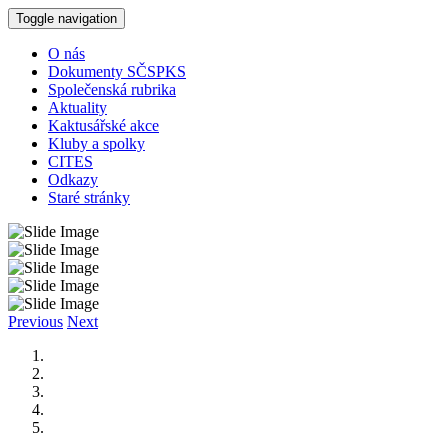
Toggle navigation
O nás
Dokumenty SČSPKS
Společenská rubrika
Aktuality
Kaktusářské akce
Kluby a spolky
CITES
Odkazy
Staré stránky
Previous
Next