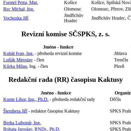
Formel Petra, Mgr.
Košice
Košice, Spišská Nov
Rec Michal, Ing.
Olomouc
Olomouc, Přerov, Zlí
Jindřichův
Vochozka Jiří
Jindřichův Hradec, Č
Hradec
Revizní komise SČSPKS, z. s.
Jméno - funkce
Kubát Ivan, Ing.
- předseda revizní komise
Jihlava
Luňák Miroslav
- člen
Trenčín
Kůrka Milan
, Ing. - člen
Plzeň
Redakční rada (RR) časopisu Kaktusy
Jméno - funkce
Organiz
Kunte Libor, Ing., Ph.D.
- předseda redakční rady
Děčín
Štembera Jiří
- redaktor časopisu Kaktusy
SPKS Prah
Berka Lubomír, Ing.
SPKS Prah
Bohata Jaroslav, RNDr., Ph.D.
SPKS Prah