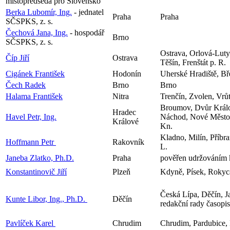
místopředseda pro Slovensko
Berka Lubomír, Ing.
- jednatel
Praha
Praha
SČSPKS, z. s.
Čechová Jana, Ing.
- hospodář
Brno
SČSPKS, z. s.
Ostrava, Orlová-Luty
Číp Jiří
Ostrava
Těšín, Frenštát p. R.
Cigánek František
Hodonín
Uherské Hradiště, Bř
Čech Radek
Brno
Brno
Halama František
Nitra
Trenčín, Zvolen, Vrů
Broumov, Dvůr Králov
Hradec
Havel Petr, Ing.
Náchod, Nové Město
Králové
Kn.
Kladno, Milín, Příbr
Hoffmann Petr
Rakovník
L.
Janeba Zlatko, Ph.D.
Praha
pověřen udržováním 
Konstantinovič Jiří
Plzeň
Kdyně, Písek, Rokyc
Česká Lípa, Děčín, J
Kunte Libor, Ing., Ph.D.
Děčín
redakční rady časopi
Pavlíček Karel
Chrudim
Chrudim, Pardubice, 