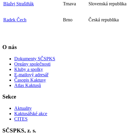
Blažej Strašifták
Trnava
Slovenská republika
Radek Čech
Brno
Česká republika
O nás
Dokumenty SČSPKS
Orgány společnosti
Kluby a spolky
E-mailový adresář
Časopis Kaktusy
Atlas Kaktusů
Sekce
Aktuality
Kaktusářské akce
CITES
SČSPKS, z. s.