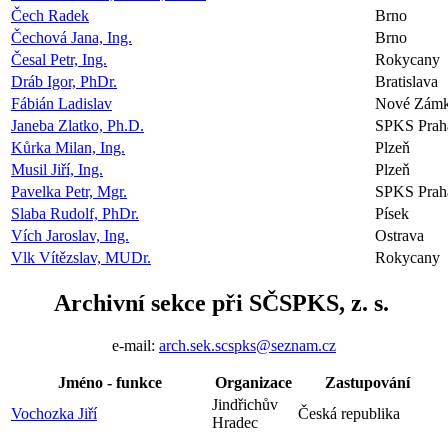
Čech Radek
Brno
Čechová Jana, Ing.
Brno
Česal Petr, Ing.
Rokycany
Dráb Igor, PhDr.
Bratislava
Fábián Ladislav
Nové Zám
Janeba Zlatko, Ph.D.
SPKS Prah
Kůrka Milan, Ing.
Plzeň
Musil Jiří, Ing.
Plzeň
Pavelka Petr, Mgr.
SPKS Prah
Slaba Rudolf, PhDr.
Písek
Vích Jaroslav, Ing.
Ostrava
Vlk Vítězslav, MUDr.
Rokycany
Archivní sekce při SČSPKS, z. s.
e-mail:
arch.sek.scspks@seznam.cz
Jméno - funkce
Organizace
Zastupování
Jindřichův
Vochozka Jiří
Česká republika
Hradec