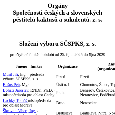
Orgány
Společnosti českých a slovenských
pěstitelů kaktusů a sukulentů. z. s.
Složení výboru SČSPKS, z. s.
pro čtyřleté funkční období od 25. října 2025 do října 2029
Zas
Jméno - funkce
Organizace
(organizac
Musil Jiří
, Ing. - předseda
Plzeň
Plzeň
výboru SČSPKS, z. s.
Bašus Petr
, Mgr.
Ústí n. L
Chomutov, Žatec, Tepl
Bohata Jaroslav
, RNDr., Ph.D. -
Benešov, Čelákovice,
Praha
místopředseda pro oblast Čechy
Neratovice, Poděbra
Lachký Tomáš
místopředseda
Brno
Notosekce
pro oblast Morava
Škrovan Albert, Ing.
-
Bratislava
Bratislava, Nitra, N