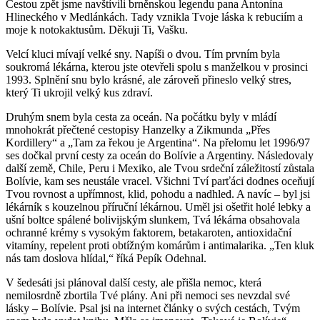
Cestou zpět jsme navštívili brněnskou legendu pana Antonína
Hlineckého v Medlánkách. Tady vznikla Tvoje láska k rebuciím a
moje k notokaktusům. Děkuji Ti, Vašku.
Velcí kluci mívají velké sny. Napíši o dvou. Tím prvním byla
soukromá lékárna, kterou jste otevřeli spolu s manželkou v prosinci
1993. Splnění snu bylo krásné, ale zároveň přineslo velký stres,
který Ti ukrojil velký kus zdraví.
Druhým snem byla cesta za oceán. Na počátku byly v mládí
mnohokrát přečtené cestopisy Hanzelky a Zikmunda „Přes
Kordillery“ a „Tam za řekou je Argentina“. Na přelomu let 1996/97
ses dočkal první cesty za oceán do Bolívie a Argentiny. Následovaly
další země, Chile, Peru i Mexiko, ale Tvou srdeční záležitostí zůstala
Bolívie, kam ses neustále vracel. Všichni Tví parťáci dodnes oceňují
Tvou rovnost a upřímnost, klid, pohodu a nadhled. A navíc – byl jsi
lékárník s kouzelnou příruční lékárnou. Uměl jsi ošetřit holé lebky a
ušní boltce spálené bolivijským slunkem, Tvá lékárna obsahovala
ochranné krémy s vysokým faktorem, betakaroten, antioxidační
vitamíny, repelent proti obtížným komárům i antimalarika. „Ten kluk
nás tam doslova hlídal,“ říká Pepík Odehnal.
V šedesáti jsi plánoval další cesty, ale přišla nemoc, která
nemilosrdně zbortila Tvé plány. Ani při nemoci ses nevzdal své
lásky – Bolívie. Psal jsi na internet články o svých cestách, Tvým