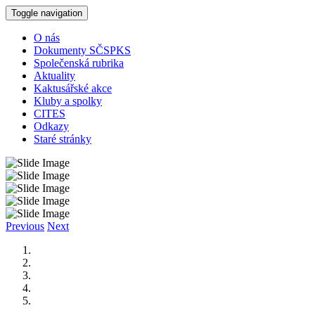
Toggle navigation
O nás
Dokumenty SČSPKS
Společenská rubrika
Aktuality
Kaktusářské akce
Kluby a spolky
CITES
Odkazy
Staré stránky
Previous
Next