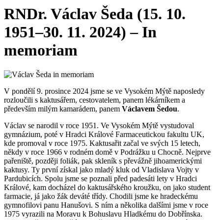
RNDr. Václav Šeda (15. 10.
1951–30. 11. 2024) – In
memoriam
V pondělí 9. prosince 2024 jsme se ve Vysokém Mýtě naposledy
rozloučili s kaktusářem, cestovatelem, panem lékárníkem a
především milým kamarádem, panem
Václavem Šedou
.
Václav se narodil v roce 1951. Ve Vysokém Mýtě vystudoval
gymnázium, poté v Hradci Králové Farmaceutickou fakultu UK,
kde promoval v roce 1975. Kaktusařit začal ve svých 15 letech,
někdy v roce 1966 v rodném domě v Podrážku u Chocně. Nejprve
pařeniště, později foliák, pak skleník s převážně jihoamerickými
kaktusy. Ty první získal jako mladý kluk od Vladislava Vojty v
Pardubicích. Spolu jsme se poznali před padesáti lety v Hradci
Králové, kam docházel do kaktusářského kroužku, on jako student
farmacie, já jako žák deváté třídy. Chodili jsme ke hradeckému
gymnofilovi panu Hanušovi. S ním a několika dalšími jsme v roce
1975 vyrazili na Moravu k Bohuslavu Hladkému do Dobřínska.