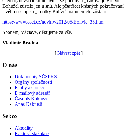
snem bylo vydat knihu. Měla se jmenovat „Taková je Bolívie“.
Bohužel zůstalo jen u snů. Ale pětatřicet krásných pokračování
Tvého cestopisu „Toulky Bolívií“ na internetu zůstalo:
https://www.cact.cz/noviny/2012/05/Bolivie_35.htm
Sbohem, Václave, děkujeme za vše.
Vladimír Bradna
[
Návrat zpět
]
O nás
Dokumenty SČSPKS
Orgány společnosti
Kluby a spolky
E-mailový adresář
Časopis Kaktusy
Atlas Kaktusů
Sekce
Aktuality
Kaktusářské akce