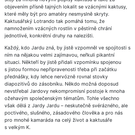
objevením přísně tajných lokalit se vzácnými kaktusy,
které měly být pro amatéry nesmyslně skryty.
Kaktusářský Lotrando tak pomáhá tomu, že
namnožením vzácných rostlin v pěstírně chrání
jednotlivé, konkrétní druhy na nalezišti.
Každý, kdo Jardu zná, by jistě vzpomněl ve spojitosti s
ním na nějakou velmi zajímavou, neřkuli pikantní
situaci. Někteří by jistě přidali vzpomínku spojenou
s jistou formou nepřipravenosti třeba při začátku
přednášky, kdy lehce nervózně rovnal stovky
diapozitivů do zásobníku. Někdo možná doposud
nevstřebal Jardovy nekompromisní postoje k mnoha
ožehavým společenským tématům. Tohle všechno
však dělá z Jardy Jardu – neskutečně svérázného, ale
poctivého, slušného, zásadového člověka a pro nás
pro mnohé kamaráda na celý život a kaktusáře
s velkým K.