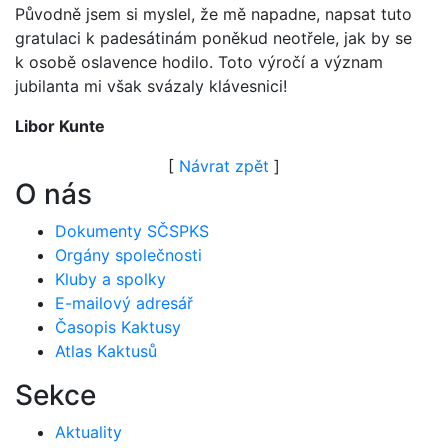
Původně jsem si myslel, že mě napadne, napsat tuto
gratulaci k padesátinám poněkud neotřele, jak by se
k osobě oslavence hodilo. Toto výročí a význam
jubilanta mi však svázaly klávesnici!
Libor Kunte
[
Návrat zpět
]
O nás
Dokumenty SČSPKS
Orgány společnosti
Kluby a spolky
E-mailový adresář
Časopis Kaktusy
Atlas Kaktusů
Sekce
Aktuality