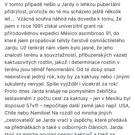
V tomto případě nešlo u Jardy o lehkou pubertální
přidrzlost, protože do té mu scházelo ještě několik
let…
Vzácná souhra náhod nás dovedla k tomu, že
jsem v roce 1991 získal univerzitní grant na
přírodovědnou expedici México asombroso 91, do
které jsem propašoval tehdy čerstvě osmnáctiletého
Jardu. Už tenkrát nám všem bylo jasné, že jeho
znalosti terénu a souvztažností, příbuzenských vazeb
kaktusovitých rostlin, jakož i determinace rostlin v
terénu jsou téměř fenomenální. Od té doby snad
neexistoval jediný rok, kdy by za kaktusy nebo i jinými
sukulenty nevyjel. Spíše vyjížděl i vícekrát za rok!
Proto dnes Jarda kraluje na pomyslném žebříčku
sestaveném z počtu cest za kaktusy – jen v Mexiku byl
doposud 57x!!! – nepočítaje další země jako např. USA,
Chile nebo Namibie! Na rozdíl od mnoha jiných
„cestovatelů“ se Jarda vrací s úspěchy, které předává
na přednáškách a také v odborných článcích. Jarda
stojí za mnoha novými popisy kaktusů a také za