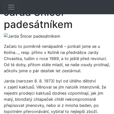
Toggle navigation
Previous
Nex
Jarda Šnicer
padesátníkem
Začalo to poměrně nenápadně – potkali jsme se u
Kolína…, resp. přímo v Kolíně na přednášce Jardy
Chvastka, tuším v roce 1989, a to ještě před revolucí.
Od té doby, přitom stále mladí, se naše osudy prolínají,
ačkoliv jsme o pár desítek let zestárnuli.
Jarda (narozen 8. 8. 1973) byl od útlého dětství
v zajetí kaktusů. Věnoval se jim natolik intenzivně, že
nejedni prodejci kaktusů dodnes vzpomínají, jak jim
malý, blonďatý chlapeček chtěl nekompromisně
přepisovat jmenovky, nebo si z mnoha beden, po
lopotném přerovnávání, vybíral to nejlepší zboží.