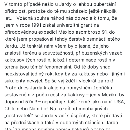
V tomto případě nešlo u Jardy o lehkou pubertální
přidrzlost, protože do té mu scházelo ještě několik
let…
Vzácná souhra náhod nás dovedla k tomu, že
jsem v roce 1991 získal univerzitní grant na
přírodovědnou expedici México asombroso 91, do
které jsem propašoval tehdy čerstvě osmnáctiletého
Jardu. Už tenkrát nám všem bylo jasné, že jeho
znalosti terénu a souvztažností, příbuzenských vazeb
kaktusovitých rostlin, jakož i determinace rostlin v
terénu jsou téměř fenomenální. Od té doby snad
neexistoval jediný rok, kdy by za kaktusy nebo i jinými
sukulenty nevyjel. Spíše vyjížděl i vícekrát za rok!
Proto dnes Jarda kraluje na pomyslném žebříčku
sestaveném z počtu cest za kaktusy – jen v Mexiku byl
doposud 57x!!! – nepočítaje další země jako např. USA,
Chile nebo Namibie! Na rozdíl od mnoha jiných
„cestovatelů“ se Jarda vrací s úspěchy, které předává
na přednáškách a také v odborných článcích. Jarda
stojí za mnoha novými popisy kaktusů a také za