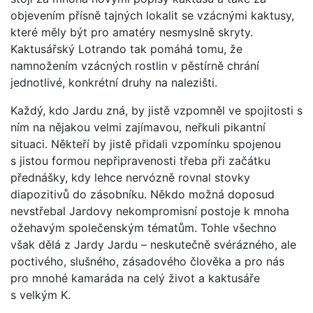
objevením přísně tajných lokalit se vzácnými kaktusy,
které měly být pro amatéry nesmyslně skryty.
Kaktusářský Lotrando tak pomáhá tomu, že
namnožením vzácných rostlin v pěstírně chrání
jednotlivé, konkrétní druhy na nalezišti.
Každý, kdo Jardu zná, by jistě vzpomněl ve spojitosti s
ním na nějakou velmi zajímavou, neřkuli pikantní
situaci. Někteří by jistě přidali vzpomínku spojenou
s jistou formou nepřipravenosti třeba při začátku
přednášky, kdy lehce nervózně rovnal stovky
diapozitivů do zásobníku. Někdo možná doposud
nevstřebal Jardovy nekompromisní postoje k mnoha
ožehavým společenským tématům. Tohle všechno
však dělá z Jardy Jardu – neskutečně svérázného, ale
poctivého, slušného, zásadového člověka a pro nás
pro mnohé kamaráda na celý život a kaktusáře
s velkým K.