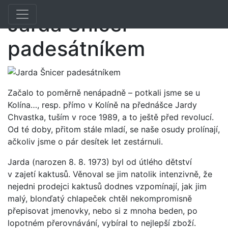
Toggle navigation
Previous
Nex
Jarda Šnicer
padesátníkem
Začalo to poměrně nenápadně – potkali jsme se u
Kolína…, resp. přímo v Kolíně na přednášce Jardy
Chvastka, tuším v roce 1989, a to ještě před revolucí.
Od té doby, přitom stále mladí, se naše osudy prolínají,
ačkoliv jsme o pár desítek let zestárnuli.
Jarda (narozen 8. 8. 1973) byl od útlého dětství
v zajetí kaktusů. Věnoval se jim natolik intenzivně, že
nejedni prodejci kaktusů dodnes vzpomínají, jak jim
malý, blonďatý chlapeček chtěl nekompromisně
přepisovat jmenovky, nebo si z mnoha beden, po
lopotném přerovnávání, vybíral to nejlepší zboží.