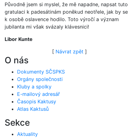
Původně jsem si myslel, že mě napadne, napsat tuto
gratulaci k padesátinám poněkud neotřele, jak by se
k osobě oslavence hodilo. Toto výročí a význam
jubilanta mi však svázaly klávesnici!
Libor Kunte
[
Návrat zpět
]
O nás
Dokumenty SČSPKS
Orgány společnosti
Kluby a spolky
E-mailový adresář
Časopis Kaktusy
Atlas Kaktusů
Sekce
Aktuality