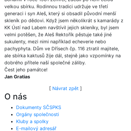
velkou sbírku. Rodinnou tradici udržuje ve třetí
generaci i syn Aleš, který si obsadil původní menší
skleník po dědovi. Když jsem několikrát s kamarády z
KK Ústí nad Labem navštívil jejich skleníky, byl jsem
velmi potěšen, že Aleš Rektořík pěstuje také jiné
sukulenty, mezi nimi například echeverie nebo
pachyphyta. Dům ve Dřísech čp. 116 ztratil majitele,
ale sbírka kaktusů žije dál, stejně jako vzpomínky na
dobrého přítele naší společné záliby.
Čest jeho památce!
Jan Gratias
[
Návrat zpět
]
O nás
Dokumenty SČSPKS
Orgány společnosti
Kluby a spolky
E-mailový adresář