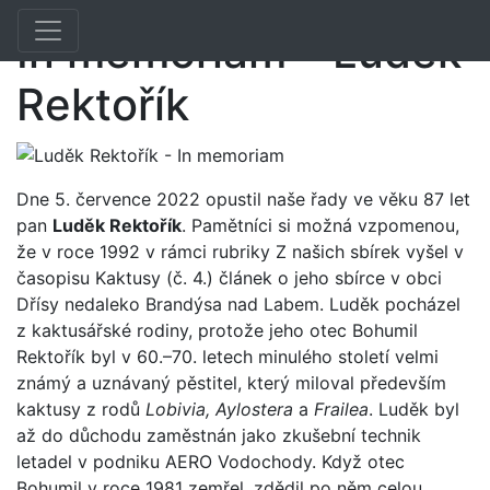
Toggle navigation
Previous
Nex
In memoriam – Luděk
Rektořík
Dne 5. července 2022 opustil naše řady ve věku 87 let
pan
Luděk Rektořík
. Pamětníci si možná vzpomenou,
že v roce 1992 v rámci rubriky Z našich sbírek vyšel v
časopisu Kaktusy (č. 4.) článek o jeho sbírce v obci
Dřísy nedaleko Brandýsa nad Labem. Luděk pocházel
z kaktusářské rodiny, protože jeho otec Bohumil
Rektořík byl v 60.–70. letech minulého století velmi
známý a uznávaný pěstitel, který miloval především
kaktusy z rodů
Lobivia, Aylostera
a
Frailea
. Luděk byl
až do důchodu zaměstnán jako zkušební technik
letadel v podniku AERO Vodochody. Když otec
Bohumil v roce 1981 zemřel, zdědil po něm celou