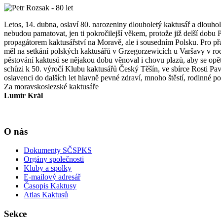
Letos, 14. dubna, oslaví 80. narozeniny dlouholetý kaktusář a dlou
nebudou pamatovat, jen ti pokročilejší věkem, protože již delší dobu
propagátorem kaktusářství na Moravě, ale i sousedním Polsku. Pro přá
měl na setkání polských kaktusářů v Grzegorzewicích u Varšavy v roce 
pěstování kaktusů se nějakou dobu věnoval i chovu plazů, aby se opět
schůzi k 50. výročí Klubu kaktusářů Český Těšín, ve sbírce Rosti Pavl
oslavenci do dalších let hlavně pevné zdraví, mnoho štěstí, rodinné p
Za moravskoslezské kaktusáře
Lumír Král
O nás
Dokumenty SČSPKS
Orgány společnosti
Kluby a spolky
E-mailový adresář
Časopis Kaktusy
Atlas Kaktusů
Sekce