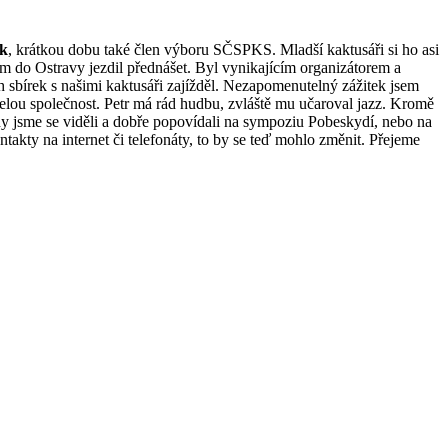
ak
, krátkou dobu také člen výboru SČSPKS. Mladší kaktusáři si ho asi
ám do Ostravy jezdil přednášet. Byl vynikajícím organizátorem a
h sbírek s našimi kaktusáři zajížděl. Nezapomenutelný zážitek jsem
 celou společnost. Petr má rád hudbu, zvláště mu učaroval jazz. Kromě
dy jsme se viděli a dobře popovídali na sympoziu Pobeskydí, nebo na
takty na internet či telefonáty, to by se teď mohlo změnit. Přejeme