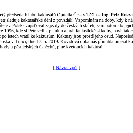
holetý předseda Klubu kaktusářů Opuntia Český Těšín –
Ing. Petr Rosz
 Petr sleduje kaktusářské dění z povzdálí. Vzpomínám na doby, kdy k n
tele z Polska zajišťoval zájezdy do českých sbírek, sám potom do jejic
1996, kde si Petr sedl k pianinu a hrál fantastické skladby, bavil tak
 po letech vrátil ke kaktusům. Kaktusy jsou prostě jeho osud. Naposle
oska v Třinci, dne 17. 5. 2019. Kovidová doba nás přinutila omezit kon
ohody a pěstitelských úspěchů, plné kvetoucích kaktusů.
[
Návrat zpět
]