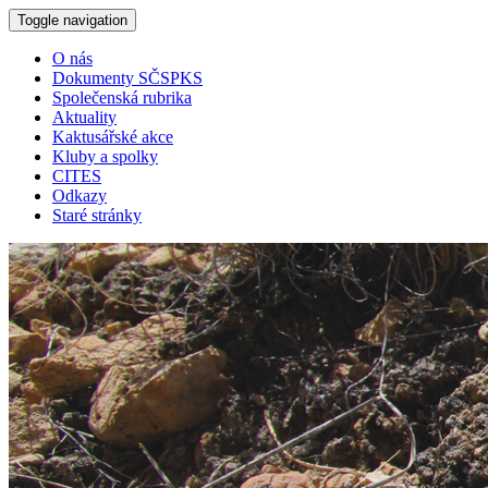
Toggle navigation
O nás
Dokumenty SČSPKS
Společenská rubrika
Aktuality
Kaktusářské akce
Kluby a spolky
CITES
Odkazy
Staré stránky